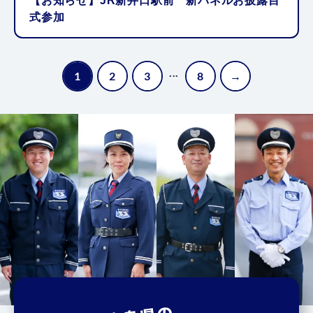
【お知らせ】JR新井口駅前 新パネルお披露目
式参加
...
1
2
3
8
→