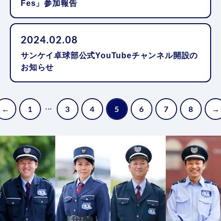
Fes」参加報告
2024.02.08
サンケイ卓球部公式YouTubeチャンネル開設の
お知らせ
...
←
1
3
4
5
6
7
8
→